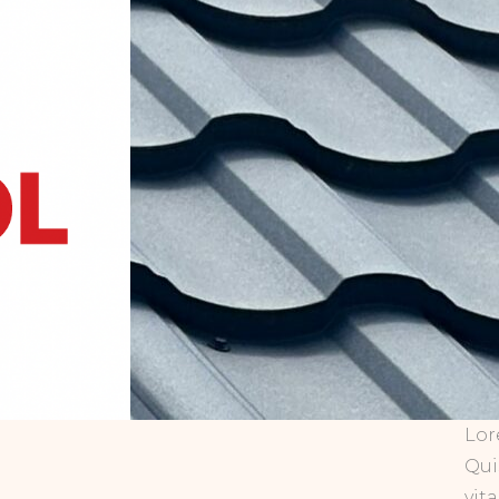
Lor
Qui
vit