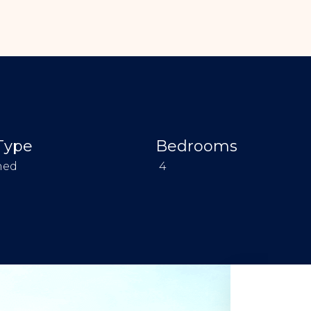
Type
Bedrooms
hed
4