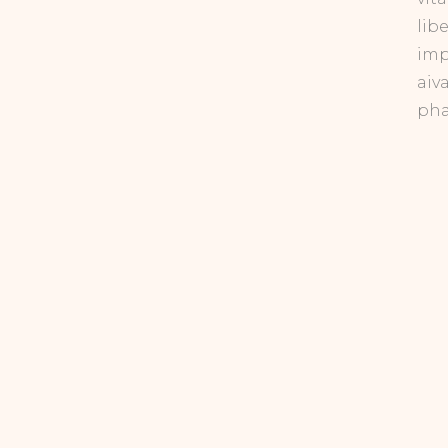
lib
imp
aiv
pha