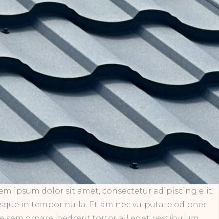
em ipsum dolor sit amet, consectetur adipiscing elit.
sque in tempor nulla. Etiam nec vulputate odionec
ae sem ornare, hedrerit tortor all eget, vestibulum